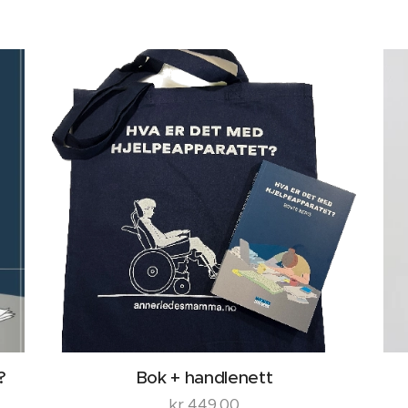
?
Bok + handlenett
kr
449,00