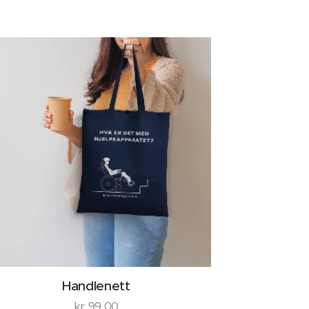
Handlenett
kr
99,00