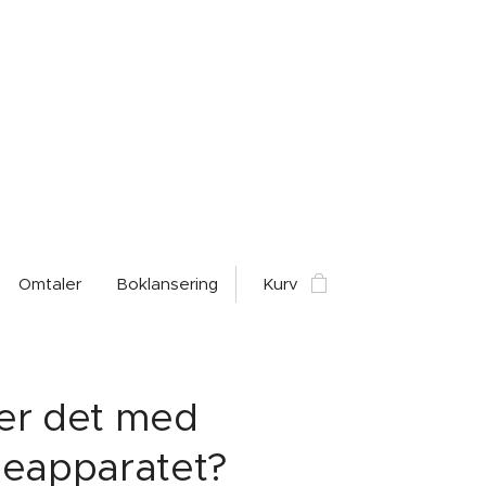
Omtaler
Boklansering
Kurv
er det med
peapparatet?