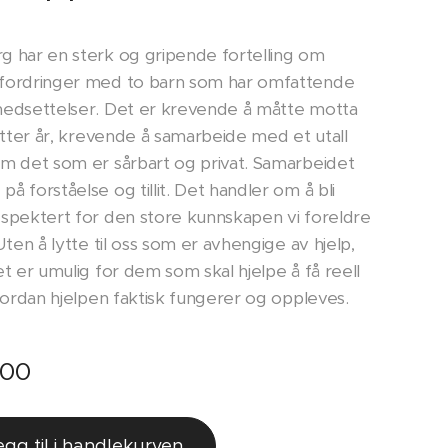
g har en sterk og gripende fortelling om
fordringer med to barn som har omfattende
nedsettelser. Det er krevende å måtte motta
r etter år, krevende å samarbeide med et utall
m det som er sårbart og privat. Samarbeidet
å forståelse og tillit. Det handler om å bli
espektert for den store kunnskapen vi foreldre
 Uten å lytte til oss som er avhengige av hjelp,
et er umulig for dem som skal hjelpe å få reell
hvordan hjelpen faktisk fungerer og oppleves.
,00
egg til i handlekurven