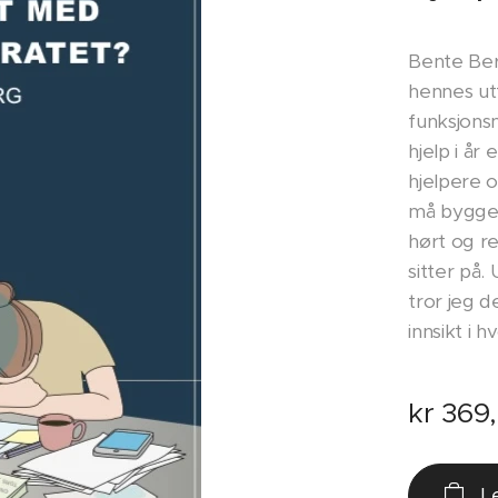
Bente Ber
hennes ut
funksjons
hjelp i å
hjelpere o
må bygge p
hørt og r
sitter på.
tror jeg d
innsikt i 
kr
369
L